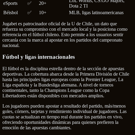
LoL Worlds, CS:GO Majors,
eSports
✅
20+
Dota 2 TI
Béisbol
✅
10+
MLB, ligas latinoamericanas
Jugabet es patrocinador oficial de la U de Chile, un dato que
refuerza su compromiso con el mercado local y la posiciona como
referencia en el fútbol chileno. Esto permite a los usuarios sentir
cercanía con la marca al apostar en los partidos del campeonato
nacional.
Fútbol y ligas internacionales
El fútbol es la disciplina estrella dentro de la sección de apuestas
deportivas. La cobertura abarca desde la Primera División de Chile
hasta las principales ligas europeas como la Premier League, La
Liga española y la Bundesliga alemana. A nivel de torneos
continentales, tanto la Champions League como la Copa
Libertadores están disponibles con mercados amplios.
Los jugadores pueden apostar a resultado del partido, más/menos
goles, córners, tarjetas y rendimiento individual de jugadores. Las
cuotas se actualizan en tiempo real durante los partidos en vivo,
ofreciendo oportunidades dinámicas para quienes prefieren la
emoción de las apuestas cambiantes.