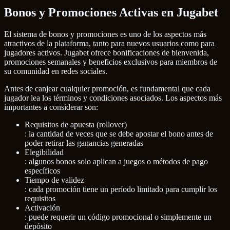
Bonos y Promociones Activas en Jugabet
El sistema de bonos y promociones es uno de los aspectos más
atractivos de la plataforma, tanto para nuevos usuarios como para
jugadores activos. Jugabet ofrece bonificaciones de bienvenida,
promociones semanales y beneficios exclusivos para miembros de
su comunidad en redes sociales.
Antes de canjear cualquier promoción, es fundamental que cada
jugador lea los términos y condiciones asociados. Los aspectos más
importantes a considerar son:
Requisitos de apuesta (rollover)
: la cantidad de veces que se debe apostar el bono antes de
poder retirar las ganancias generadas
Elegibilidad
: algunos bonos solo aplican a juegos o métodos de pago
específicos
Tiempo de validez
: cada promoción tiene un período limitado para cumplir los
requisitos
Activación
: puede requerir un código promocional o simplemente un
depósito