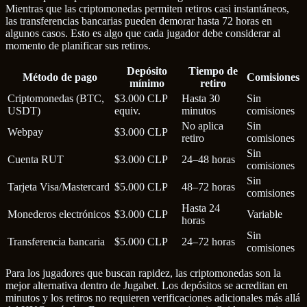
Mientras que las criptomonedas permiten retiros casi instantáneos,
las transferencias bancarias pueden demorar hasta 72 horas en
algunos casos. Esto es algo que cada jugador debe considerar al
momento de planificar sus retiros.
Depósito
Tiempo de
Método de pago
Comisiones
mínimo
retiro
Criptomonedas (BTC,
$3.000 CLP
Hasta 30
Sin
USDT)
equiv.
minutos
comisiones
No aplica
Sin
Webpay
$3.000 CLP
retiro
comisiones
Sin
Cuenta RUT
$3.000 CLP
24–48 horas
comisiones
Sin
Tarjeta Visa/Mastercard
$5.000 CLP
48–72 horas
comisiones
Hasta 24
Monederos electrónicos
$3.000 CLP
Variable
horas
Sin
Transferencia bancaria
$5.000 CLP
24–72 horas
comisiones
Para los jugadores que buscan rapidez, las criptomonedas son la
mejor alternativa dentro de Jugabet. Los depósitos se acreditan en
minutos y los retiros no requieren verificaciones adicionales más allá