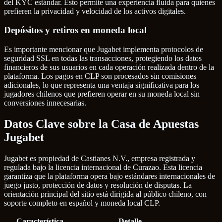
del KYC estándar. Esto permite una experiencia fluida para quienes
prefieren la privacidad y velocidad de los activos digitales.
Depósitos y retiros en moneda local
Es importante mencionar que Jugabet implementa protocolos de
seguridad SSL en todas las transacciones, protegiendo los datos
financieros de sus usuarios en cada operación realizada dentro de la
plataforma. Los pagos en CLP son procesados sin comisiones
adicionales, lo que representa una ventaja significativa para los
jugadores chilenos que prefieren operar en su moneda local sin
conversiones innecesarias.
Datos Clave sobre la Casa de Apuestas
Jugabet
Jugabet es propiedad de Castianes N.V., empresa registrada y
regulada bajo la licencia internacional de Curazao. Esta licencia
garantiza que la plataforma opera bajo estándares internacionales de
juego justo, protección de datos y resolución de disputas. La
orientación principal del sitio está dirigida al público chileno, con
soporte completo en español y moneda local CLP.
Característica
Detalle