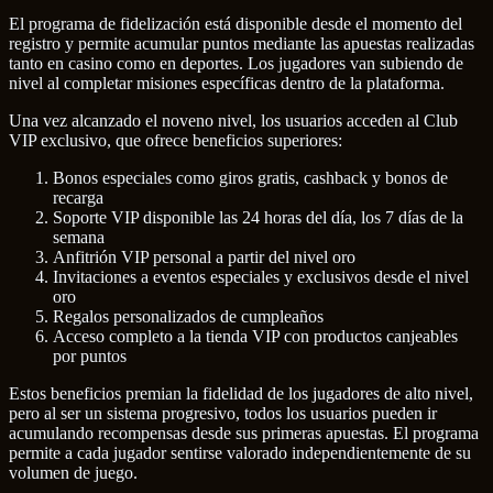
El programa de fidelización está disponible desde el momento del
registro y permite acumular puntos mediante las apuestas realizadas
tanto en casino como en deportes. Los jugadores van subiendo de
nivel al completar misiones específicas dentro de la plataforma.
Una vez alcanzado el noveno nivel, los usuarios acceden al Club
VIP exclusivo, que ofrece beneficios superiores:
Bonos especiales como giros gratis, cashback y bonos de
recarga
Soporte VIP disponible las 24 horas del día, los 7 días de la
semana
Anfitrión VIP personal a partir del nivel oro
Invitaciones a eventos especiales y exclusivos desde el nivel
oro
Regalos personalizados de cumpleaños
Acceso completo a la tienda VIP con productos canjeables
por puntos
Estos beneficios premian la fidelidad de los jugadores de alto nivel,
pero al ser un sistema progresivo, todos los usuarios pueden ir
acumulando recompensas desde sus primeras apuestas. El programa
permite a cada jugador sentirse valorado independientemente de su
volumen de juego.