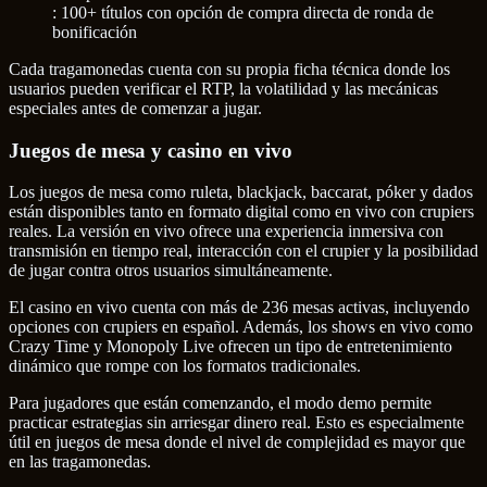
: 100+ títulos con opción de compra directa de ronda de
bonificación
Cada tragamonedas cuenta con su propia ficha técnica donde los
usuarios pueden verificar el RTP, la volatilidad y las mecánicas
especiales antes de comenzar a jugar.
Juegos de mesa y casino en vivo
Los juegos de mesa como ruleta, blackjack, baccarat, póker y dados
están disponibles tanto en formato digital como en vivo con crupiers
reales. La versión en vivo ofrece una experiencia inmersiva con
transmisión en tiempo real, interacción con el crupier y la posibilidad
de jugar contra otros usuarios simultáneamente.
El casino en vivo cuenta con más de 236 mesas activas, incluyendo
opciones con crupiers en español. Además, los shows en vivo como
Crazy Time y Monopoly Live ofrecen un tipo de entretenimiento
dinámico que rompe con los formatos tradicionales.
Para jugadores que están comenzando, el modo demo permite
practicar estrategias sin arriesgar dinero real. Esto es especialmente
útil en juegos de mesa donde el nivel de complejidad es mayor que
en las tragamonedas.