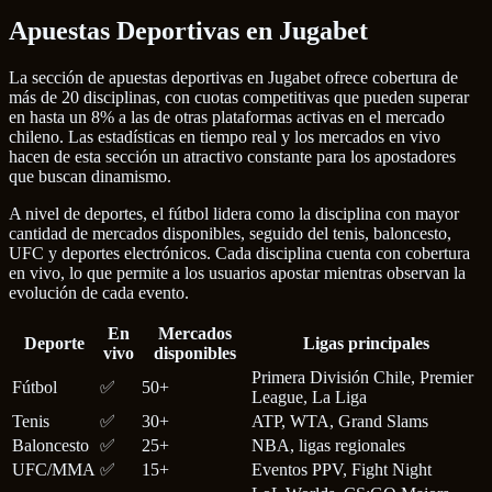
Apuestas Deportivas en Jugabet
La sección de apuestas deportivas en Jugabet ofrece cobertura de
más de 20 disciplinas, con cuotas competitivas que pueden superar
en hasta un 8% a las de otras plataformas activas en el mercado
chileno. Las estadísticas en tiempo real y los mercados en vivo
hacen de esta sección un atractivo constante para los apostadores
que buscan dinamismo.
A nivel de deportes, el fútbol lidera como la disciplina con mayor
cantidad de mercados disponibles, seguido del tenis, baloncesto,
UFC y deportes electrónicos. Cada disciplina cuenta con cobertura
en vivo, lo que permite a los usuarios apostar mientras observan la
evolución de cada evento.
En
Mercados
Deporte
Ligas principales
vivo
disponibles
Primera División Chile, Premier
Fútbol
✅
50+
League, La Liga
Tenis
✅
30+
ATP, WTA, Grand Slams
Baloncesto
✅
25+
NBA, ligas regionales
UFC/MMA
✅
15+
Eventos PPV, Fight Night