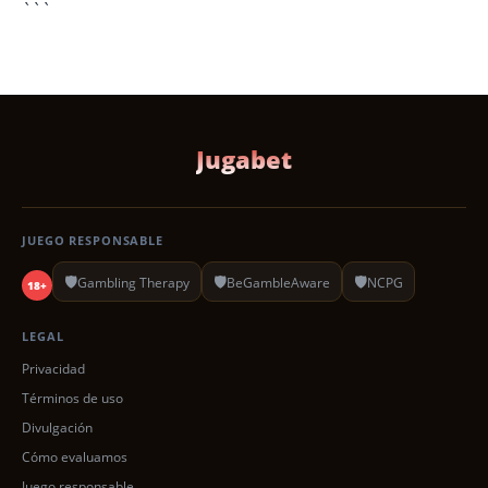
```
Jugabet
JUEGO RESPONSABLE
🛡️
🛡️
🛡️
Gambling Therapy
BeGambleAware
NCPG
18+
LEGAL
Privacidad
Términos de uso
Divulgación
Cómo evaluamos
Juego responsable