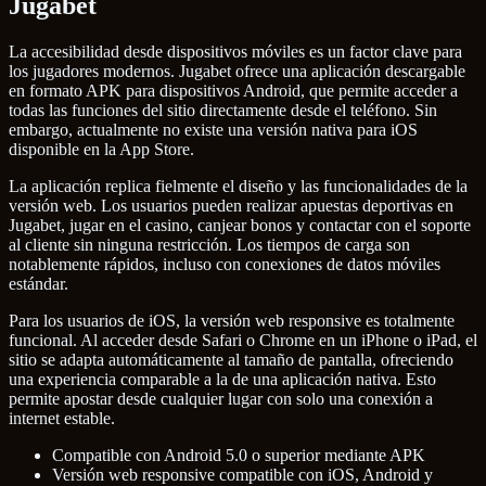
Jugabet
La accesibilidad desde dispositivos móviles es un factor clave para
los jugadores modernos. Jugabet ofrece una aplicación descargable
en formato APK para dispositivos Android, que permite acceder a
todas las funciones del sitio directamente desde el teléfono. Sin
embargo, actualmente no existe una versión nativa para iOS
disponible en la App Store.
La aplicación replica fielmente el diseño y las funcionalidades de la
versión web. Los usuarios pueden realizar apuestas deportivas en
Jugabet, jugar en el casino, canjear bonos y contactar con el soporte
al cliente sin ninguna restricción. Los tiempos de carga son
notablemente rápidos, incluso con conexiones de datos móviles
estándar.
Para los usuarios de iOS, la versión web responsive es totalmente
funcional. Al acceder desde Safari o Chrome en un iPhone o iPad, el
sitio se adapta automáticamente al tamaño de pantalla, ofreciendo
una experiencia comparable a la de una aplicación nativa. Esto
permite apostar desde cualquier lugar con solo una conexión a
internet estable.
Compatible con Android 5.0 o superior mediante APK
Versión web responsive compatible con iOS, Android y