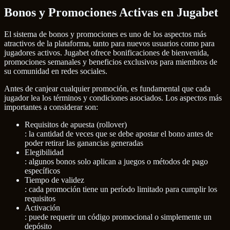
Bonos y Promociones Activas en Jugabet
El sistema de bonos y promociones es uno de los aspectos más
atractivos de la plataforma, tanto para nuevos usuarios como para
jugadores activos. Jugabet ofrece bonificaciones de bienvenida,
promociones semanales y beneficios exclusivos para miembros de
su comunidad en redes sociales.
Antes de canjear cualquier promoción, es fundamental que cada
jugador lea los términos y condiciones asociados. Los aspectos más
importantes a considerar son:
Requisitos de apuesta (rollover)
: la cantidad de veces que se debe apostar el bono antes de
poder retirar las ganancias generadas
Elegibilidad
: algunos bonos solo aplican a juegos o métodos de pago
específicos
Tiempo de validez
: cada promoción tiene un período limitado para cumplir los
requisitos
Activación
: puede requerir un código promocional o simplemente un
depósito