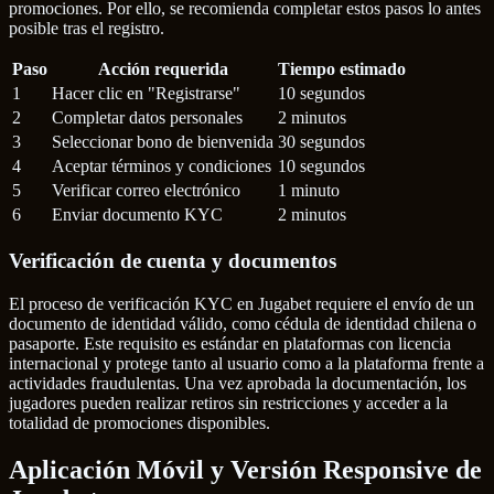
promociones. Por ello, se recomienda completar estos pasos lo antes
posible tras el registro.
Paso
Acción requerida
Tiempo estimado
1
Hacer clic en "Registrarse"
10 segundos
2
Completar datos personales
2 minutos
3
Seleccionar bono de bienvenida
30 segundos
4
Aceptar términos y condiciones
10 segundos
5
Verificar correo electrónico
1 minuto
6
Enviar documento KYC
2 minutos
Verificación de cuenta y documentos
El proceso de verificación KYC en Jugabet requiere el envío de un
documento de identidad válido, como cédula de identidad chilena o
pasaporte. Este requisito es estándar en plataformas con licencia
internacional y protege tanto al usuario como a la plataforma frente a
actividades fraudulentas. Una vez aprobada la documentación, los
jugadores pueden realizar retiros sin restricciones y acceder a la
totalidad de promociones disponibles.
Aplicación Móvil y Versión Responsive de