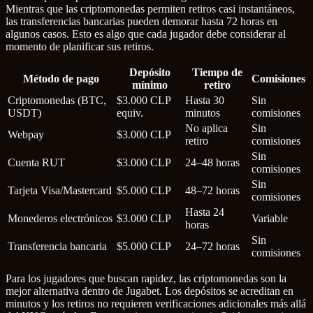
Mientras que las criptomonedas permiten retiros casi instantáneos,
las transferencias bancarias pueden demorar hasta 72 horas en
algunos casos. Esto es algo que cada jugador debe considerar al
momento de planificar sus retiros.
Depósito
Tiempo de
Método de pago
Comisiones
mínimo
retiro
Criptomonedas (BTC,
$3.000 CLP
Hasta 30
Sin
USDT)
equiv.
minutos
comisiones
No aplica
Sin
Webpay
$3.000 CLP
retiro
comisiones
Sin
Cuenta RUT
$3.000 CLP
24–48 horas
comisiones
Sin
Tarjeta Visa/Mastercard
$5.000 CLP
48–72 horas
comisiones
Hasta 24
Monederos electrónicos
$3.000 CLP
Variable
horas
Sin
Transferencia bancaria
$5.000 CLP
24–72 horas
comisiones
Para los jugadores que buscan rapidez, las criptomonedas son la
mejor alternativa dentro de Jugabet. Los depósitos se acreditan en
minutos y los retiros no requieren verificaciones adicionales más allá