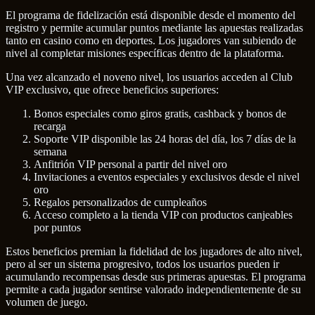
El programa de fidelización está disponible desde el momento del
registro y permite acumular puntos mediante las apuestas realizadas
tanto en casino como en deportes. Los jugadores van subiendo de
nivel al completar misiones específicas dentro de la plataforma.
Una vez alcanzado el noveno nivel, los usuarios acceden al Club
VIP exclusivo, que ofrece beneficios superiores:
Bonos especiales como giros gratis, cashback y bonos de
recarga
Soporte VIP disponible las 24 horas del día, los 7 días de la
semana
Anfitrión VIP personal a partir del nivel oro
Invitaciones a eventos especiales y exclusivos desde el nivel
oro
Regalos personalizados de cumpleaños
Acceso completo a la tienda VIP con productos canjeables
por puntos
Estos beneficios premian la fidelidad de los jugadores de alto nivel,
pero al ser un sistema progresivo, todos los usuarios pueden ir
acumulando recompensas desde sus primeras apuestas. El programa
permite a cada jugador sentirse valorado independientemente de su
volumen de juego.