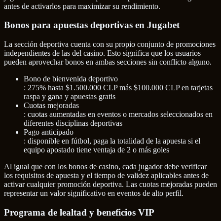
antes de activarlos para maximizar su rendimiento.
Bonos para apuestas deportivas en Jugabet
La sección deportiva cuenta con su propio conjunto de promociones
independientes de las del casino. Esto significa que los usuarios
pueden aprovechar bonos en ambas secciones sin conflicto alguno.
Bono de bienvenida deportivo
: 275% hasta $1.500.000 CLP más $100.000 CLP en tarjetas
raspa y gana y apuestas gratis
Cuotas mejoradas
: cuotas aumentadas en eventos o mercados seleccionados en
diferentes disciplinas deportivas
Pago anticipado
: disponible en fútbol, paga la totalidad de la apuesta si el
equipo apostado tiene ventaja de 2 o más goles
Al igual que con los bonos de casino, cada jugador debe verificar
los requisitos de apuesta y el tiempo de validez aplicables antes de
activar cualquier promoción deportiva. Las cuotas mejoradas pueden
representar un valor significativo en eventos de alto perfil.
Programa de lealtad y beneficios VIP