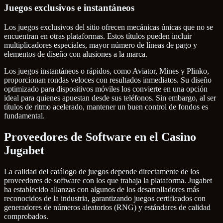
Juegos exclusivos e instantáneos
Los juegos exclusivos del sitio ofrecen mecánicas únicas que no se
encuentran en otras plataformas. Estos títulos pueden incluir
multiplicadores especiales, mayor número de líneas de pago y
elementos de diseño con alusiones a la marca.
Los juegos instantáneos o rápidos, como Aviator, Mines y Plinko,
proporcionan rondas veloces con resultados inmediatos. Su diseño
optimizado para dispositivos móviles los convierte en una opción
ideal para quienes apuestan desde sus teléfonos. Sin embargo, al ser
títulos de ritmo acelerado, mantener un buen control de fondos es
fundamental.
Proveedores de Software en el Casino
Jugabet
La calidad del catálogo de juegos depende directamente de los
proveedores de software con los que trabaja la plataforma. Jugabet
ha establecido alianzas con algunos de los desarrolladores más
reconocidos de la industria, garantizando juegos certificados con
generadores de números aleatorios (RNG) y estándares de calidad
comprobados.