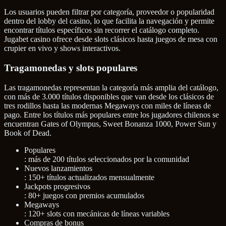
Los usuarios pueden filtrar por categoría, proveedor o popularidad
dentro del lobby del casino, lo que facilita la navegación y permite
encontrar títulos específicos sin recorrer el catálogo completo.
Jugabet casino ofrece desde slots clásicos hasta juegos de mesa con
crupier en vivo y shows interactivos.
Tragamonedas y slots populares
Las tragamonedas representan la categoría más amplia del catálogo,
con más de 3.000 títulos disponibles que van desde los clásicos de
tres rodillos hasta las modernas Megaways con miles de líneas de
pago. Entre los títulos más populares entre los jugadores chilenos se
encuentran Gates of Olympus, Sweet Bonanza 1000, Power Sun y
Book of Dead.
Populares
: más de 200 títulos seleccionados por la comunidad
Nuevos lanzamientos
: 150+ títulos actualizados mensualmente
Jackpots progresivos
: 80+ juegos con premios acumulados
Megaways
: 120+ slots con mecánicas de líneas variables
Compras de bonus