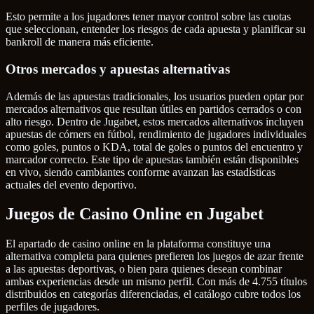
Esto permite a los jugadores tener mayor control sobre las cuotas
que seleccionan, entender los riesgos de cada apuesta y planificar su
bankroll de manera más eficiente.
Otros mercados y apuestas alternativas
Además de las apuestas tradicionales, los usuarios pueden optar por
mercados alternativos que resultan útiles en partidos cerrados o con
alto riesgo. Dentro de Jugabet, estos mercados alternativos incluyen
apuestas de córners en fútbol, rendimiento de jugadores individuales
como goles, puntos o KDA, total de goles o puntos del encuentro y
marcador correcto. Este tipo de apuestas también están disponibles
en vivo, siendo cambiantes conforme avanzan las estadísticas
actuales del evento deportivo.
Juegos de Casino Online en Jugabet
El apartado de casino online en la plataforma constituye una
alternativa completa para quienes prefieren los juegos de azar frente
a las apuestas deportivas, o bien para quienes desean combinar
ambas experiencias desde un mismo perfil. Con más de 4.755 títulos
distribuidos en categorías diferenciadas, el catálogo cubre todos los
perfiles de jugadores.