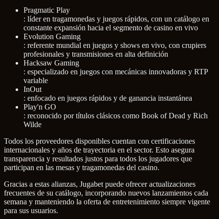
Pragmatic Play
: líder en tragamonedas y juegos rápidos, con un catálogo en
constante expansión hacia el segmento de casino en vivo
Evolution Gaming
: referente mundial en juegos y shows en vivo, con crupiers
profesionales y transmisiones en alta definición
Hacksaw Gaming
: especializado en juegos con mecánicas innovadoras y RTP
variable
InOut
: enfocado en juegos rápidos y de ganancia instantánea
Play'n GO
: reconocido por títulos clásicos como Book of Dead y Rich
Wilde
Todos los proveedores disponibles cuentan con certificaciones
internacionales y años de trayectoria en el sector. Esto asegura
transparencia y resultados justos para todos los jugadores que
participan en las mesas y tragamonedas del casino.
Gracias a estas alianzas, Jugabet puede ofrecer actualizaciones
frecuentes de su catálogo, incorporando nuevos lanzamientos cada
semana y manteniendo la oferta de entretenimiento siempre vigente
para sus usuarios.