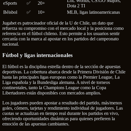
LoL Worlds, CS:GO Majors,
eSports
✅
20+
Dota 2 TI
Béisbol
✅
10+
MLB, ligas latinoamericanas
Jugabet es patrocinador oficial de la U de Chile, un dato que
refuerza su compromiso con el mercado local y la posiciona como
referencia en el fútbol chileno. Esto permite a los usuarios sentir
cercanía con la marca al apostar en los partidos del campeonato
nacional.
Fútbol y ligas internacionales
El fútbol es la disciplina estrella dentro de la sección de apuestas
deportivas. La cobertura abarca desde la Primera División de Chile
hasta las principales ligas europeas como la Premier League, La
Liga española y la Bundesliga alemana. A nivel de torneos
continentales, tanto la Champions League como la Copa
Libertadores están disponibles con mercados amplios.
Los jugadores pueden apostar a resultado del partido, más/menos
goles, córners, tarjetas y rendimiento individual de jugadores. Las
cuotas se actualizan en tiempo real durante los partidos en vivo,
ofreciendo oportunidades dinámicas para quienes prefieren la
emoción de las apuestas cambiantes.