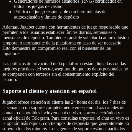
Generadores de números aleatorios (RNG) certificados en
todos los juegos de casino
Política de juego responsable con herramientas de
autoexclusión y límites de depósito
Además, Jugabet cuenta con herramientas de juego responsable que
permiten a los usuarios establecer límites diarios, semanales o
mensuales de depósito. También es posible solicitar la autoexclusión
temporal o permanente de la plataforma en caso de ser necesario.
Esto demuestra un compromiso real con el bienestar de los
jugadores.
Las políticas de privacidad de la plataforma están alineadas con las
mejores prácticas del sector, asegurando que los datos personales no
se comparten con terceros sin el consentimiento explícito del
usuario.
Soporte al cliente y atención en español
Jugabet ofrece atención al cliente las 24 horas del día, los 7 días de
la semana, con soporte completamente en español. Los canales de
contacto disponibles incluyen chat en vivo, correo electrónico y el
canal oficial de Telegram. Para consultas urgentes, el chat en vivo es
la opción más rápida, con tiempos de respuesta que generalmente no
superan los dos minutos. Los agentes de soporte están capacitados