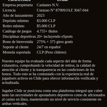
Empresa propietaria
Castianes N.V.
Licencia
Curazao N° 87909/JAZ 3047-044
Año de lanzamiento
2023
Depósito mínimo
$3.000 CLP
Retiro mínimo
$5.000 CLP
Catálogo de juegos
4.755+ títulos
Disciplinas deportivas
20+ incluyendo eSports
Bono de bienvenida
275% + 375 giros gratis
Soporte al cliente
24/7 en español
Moneda soportada
CLP (Peso chileno)
Nuestro equipo ha evaluado cada aspecto del sitio de forma
exhaustiva, comprobando la velocidad de retiros, la calidad de
atención al cliente y la transparencia en las condiciones de los
bonos. Todo esto se ha contrastado con la experiencia real de
jugadores activos en Chile para ofrecer información verificada y
actualizada.
Jugabet Chile se posiciona como una plataforma integral que cubre
tanto las necesidades de apostadores deportivos como de aficionados
al casino en línea, manteniendo un nivel de servicio consistente en
ambas verticales.