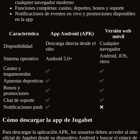
cualquier navegador moderno
Funciones completas: casino, deportes, bonos y soporte
Notificaciones de eventos en vivo y promociones disponibles
en la app
Versión web
Característica
App Android (APK)
móvil
Descarga directa desde el
Cualquier
Disponibilidad
sitio
navegador
Android, iOS,
Sistema operativo
Android 5.0+
otros
Casino y
✅
✅
tragamonedas
Apuestas deportivas
✅
✅
Bonos y
✅
✅
promociones
Chat de soporte
✅
✅
Notificaciones push
✅
❌
Cómo descargar la app de Jugabet
Para descargar la aplicación APK, los usuarios deben acceder al sitio
oficial de Jugabet desde su dispositivo Android y buscar el enlace de