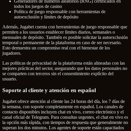
Generadores de números aleatorios (RNG) certificados en
todos los juegos de casino
Política de juego responsable con herramientas de
autoexclusión y límites de depósito
Además, Jugabet cuenta con herramientas de juego responsable que
permiten a los usuarios establecer límites diarios, semanales o
mensuales de depósito. También es posible solicitar la autoexclusión
temporal o permanente de la plataforma en caso de ser necesario.
Esto demuestra un compromiso real con el bienestar de los
jugadores.
Las políticas de privacidad de la plataforma están alineadas con las
mejores prácticas del sector, asegurando que los datos personales no
se comparten con terceros sin el consentimiento explícito del
usuario.
Soporte al cliente y atención en español
Jugabet ofrece atención al cliente las 24 horas del día, los 7 días de
la semana, con soporte completamente en español. Los canales de
contacto disponibles incluyen chat en vivo, correo electrónico y el
canal oficial de Telegram. Para consultas urgentes, el chat en vivo es
la opción más rápida, con tiempos de respuesta que generalmente no
superan los dos minutos. Los agentes de soporte están capacitados