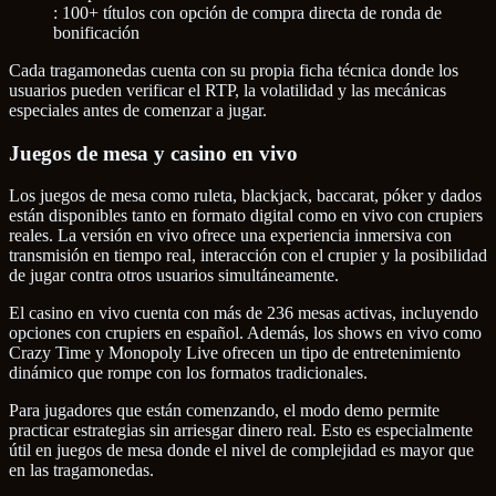
: 100+ títulos con opción de compra directa de ronda de
bonificación
Cada tragamonedas cuenta con su propia ficha técnica donde los
usuarios pueden verificar el RTP, la volatilidad y las mecánicas
especiales antes de comenzar a jugar.
Juegos de mesa y casino en vivo
Los juegos de mesa como ruleta, blackjack, baccarat, póker y dados
están disponibles tanto en formato digital como en vivo con crupiers
reales. La versión en vivo ofrece una experiencia inmersiva con
transmisión en tiempo real, interacción con el crupier y la posibilidad
de jugar contra otros usuarios simultáneamente.
El casino en vivo cuenta con más de 236 mesas activas, incluyendo
opciones con crupiers en español. Además, los shows en vivo como
Crazy Time y Monopoly Live ofrecen un tipo de entretenimiento
dinámico que rompe con los formatos tradicionales.
Para jugadores que están comenzando, el modo demo permite
practicar estrategias sin arriesgar dinero real. Esto es especialmente
útil en juegos de mesa donde el nivel de complejidad es mayor que
en las tragamonedas.