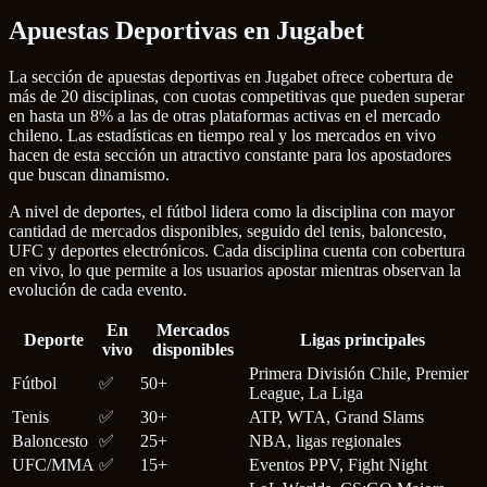
Apuestas Deportivas en Jugabet
La sección de apuestas deportivas en Jugabet ofrece cobertura de
más de 20 disciplinas, con cuotas competitivas que pueden superar
en hasta un 8% a las de otras plataformas activas en el mercado
chileno. Las estadísticas en tiempo real y los mercados en vivo
hacen de esta sección un atractivo constante para los apostadores
que buscan dinamismo.
A nivel de deportes, el fútbol lidera como la disciplina con mayor
cantidad de mercados disponibles, seguido del tenis, baloncesto,
UFC y deportes electrónicos. Cada disciplina cuenta con cobertura
en vivo, lo que permite a los usuarios apostar mientras observan la
evolución de cada evento.
En
Mercados
Deporte
Ligas principales
vivo
disponibles
Primera División Chile, Premier
Fútbol
✅
50+
League, La Liga
Tenis
✅
30+
ATP, WTA, Grand Slams
Baloncesto
✅
25+
NBA, ligas regionales
UFC/MMA
✅
15+
Eventos PPV, Fight Night