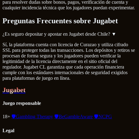
para resolver dudas sobre bonos, pagos, verificación de cuenta y
cualquier incidencia técnica que los jugadores puedan experimentar.
Preguntas Frecuentes sobre Jugabet
¿Es seguro depositar y apostar en Jugabet desde Chile?
▼
Sí, la plataforma cuenta con licencia de Curazao y utiliza cifrado
SSL para proteger todas las transacciones. Los depósitos y retiros se
procesan de forma segura y los jugadores pueden verificar la
legitimidad de la licencia directamente en el sitio oficial del
regulador. Jugabet CL garantiza que cada operación financiera
cumple con los estándares internacionales de seguridad exigidos
para plataformas de juego en línea.
Jugabet
Juego responsable
18+
🛡️
Gambling Therapy
🛡️
BeGambleAware
🛡️
NCPG
Legal