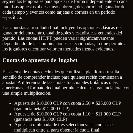
segmentos temporales para apostar de forma independiente en cada
uno. Las apuestas al descanso cubren goles por mitad, ganador de
cada tiempo y eventos como tarjetas o córners en un período
específico.
Las apuestas al resultado final incluyen las opciones clásicas de
ganador del encuentro, total de goles y estadísticas generales del
partido. Las cuotas HT/FT pueden variar significativamente
dependiendo de las combinaciones seleccionadas, lo que permite a
los jugadores encontrar valor en mercados menos evidentes.
Cuotas de apuestas de Jugabet
El sistema de cuotas decimales que utiliza la plataforma resulta
sencillo de comprender incluso para quienes recién comienzan a
apostar. A diferencia de las cuotas fraccionales británicas o las
americanas, el formato decimal permite calcular la ganancia total con
una simple multiplicación.
Apuesta de $10.000 CLP con cuota 2.50 = $25.000 CLP
(ganancia neta $15.000 CLP)
Apuesta de $10.000 CLP con cuota 1.10 = $11.000 CLP
(ganancia neta $1.000 CLP)
Apuesta combinada de tres selecciones: las cuotas se
multiplican entre sí para obtener la cuota final