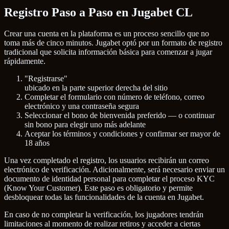
Registro Paso a Paso en Jugabet CL
Crear una cuenta en la plataforma es un proceso sencillo que no
toma más de cinco minutos. Jugabet optó por un formato de registro
tradicional que solicita información básica para comenzar a jugar
rápidamente.
"Registrarse"
ubicado en la parte superior derecha del sitio
Completar el formulario con número de teléfono, correo
electrónico y una contraseña segura
Seleccionar el bono de bienvenida preferido — o continuar
sin bono para elegir uno más adelante
Aceptar los términos y condiciones y confirmar ser mayor de
18 años
Una vez completado el registro, los usuarios recibirán un correo
electrónico de verificación. Adicionalmente, será necesario enviar un
documento de identidad personal para completar el proceso KYC
(Know Your Customer). Este paso es obligatorio y permite
desbloquear todas las funcionalidades de la cuenta en Jugabet.
En caso de no completar la verificación, los jugadores tendrán
limitaciones al momento de realizar retiros y acceder a ciertas