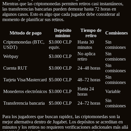
Mientras que las criptomonedas permiten retiros casi instantáneos,
las transferencias bancarias pueden demorar hasta 72 horas en
algunos casos. Esto es algo que cada jugador debe considerar al
momento de planificar sus retiros.
Depósito
Tiempo de
Método de pago
Comisiones
mínimo
retiro
Criptomonedas (BTC,
$3.000 CLP
Hasta 30
Sin
USDT)
equiv.
minutos
comisiones
No aplica
Sin
Webpay
$3.000 CLP
retiro
comisiones
Sin
Cuenta RUT
$3.000 CLP
24–48 horas
comisiones
Sin
Tarjeta Visa/Mastercard
$5.000 CLP
48–72 horas
comisiones
Hasta 24
Monederos electrónicos
$3.000 CLP
Variable
horas
Sin
Transferencia bancaria
$5.000 CLP
24–72 horas
comisiones
Para los jugadores que buscan rapidez, las criptomonedas son la
mejor alternativa dentro de Jugabet. Los depósitos se acreditan en
minutos y los retiros no requieren verificaciones adicionales más allá