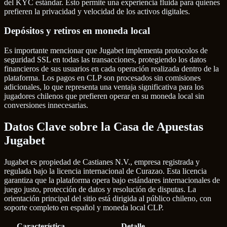
del KYC estándar. Esto permite una experiencia fluida para quienes
prefieren la privacidad y velocidad de los activos digitales.
Depósitos y retiros en moneda local
Es importante mencionar que Jugabet implementa protocolos de
seguridad SSL en todas las transacciones, protegiendo los datos
financieros de sus usuarios en cada operación realizada dentro de la
plataforma. Los pagos en CLP son procesados sin comisiones
adicionales, lo que representa una ventaja significativa para los
jugadores chilenos que prefieren operar en su moneda local sin
conversiones innecesarias.
Datos Clave sobre la Casa de Apuestas
Jugabet
Jugabet es propiedad de Castianes N.V., empresa registrada y
regulada bajo la licencia internacional de Curazao. Esta licencia
garantiza que la plataforma opera bajo estándares internacionales de
juego justo, protección de datos y resolución de disputas. La
orientación principal del sitio está dirigida al público chileno, con
soporte completo en español y moneda local CLP.
Característica
Detalle