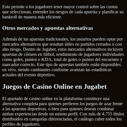
Esto permite a los jugadores tener mayor control sobre las cuotas
que seleccionan, entender los riesgos de cada apuesta y planificar su
bankroll de manera más eficiente.
Otros mercados y apuestas alternativas
Además de las apuestas tradicionales, los usuarios pueden optar por
mercados alternativos que resultan útiles en partidos cerrados o con
alto riesgo. Dentro de Jugabet, estos mercados alternativos incluyen
apuestas de córners en fútbol, rendimiento de jugadores individuales
como goles, puntos o KDA, total de goles o puntos del encuentro y
marcador correcto. Este tipo de apuestas también están disponibles
en vivo, siendo cambiantes conforme avanzan las estadísticas
actuales del evento deportivo.
Juegos de Casino Online en Jugabet
El apartado de casino online en la plataforma constituye una
alternativa completa para quienes prefieren los juegos de azar frente
a las apuestas deportivas, o bien para quienes desean combinar
ambas experiencias desde un mismo perfil. Con más de 4.755 títulos
distribuidos en categorías diferenciadas, el catálogo cubre todos los
perfiles de jugadores.