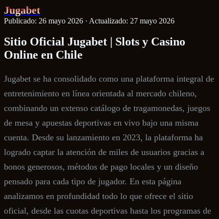
Jugabet
Publicado: 26 mayo 2026
·
Actualizado: 27 mayo 2026
Sitio Oficial Jugabet | Slots y Casino
Online en Chile
Jugabet se ha consolidado como una plataforma integral de
entretenimiento en línea orientada al mercado chileno,
combinando un extenso catálogo de tragamonedas, juegos
de mesa y apuestas deportivas en vivo bajo una misma
cuenta. Desde su lanzamiento en 2023, la plataforma ha
logrado captar la atención de miles de usuarios gracias a
bonos generosos, métodos de pago locales y un diseño
pensado para cada tipo de jugador. En esta página
analizamos en profundidad todo lo que ofrece el sitio
oficial, desde las cuotas deportivas hasta los programas de