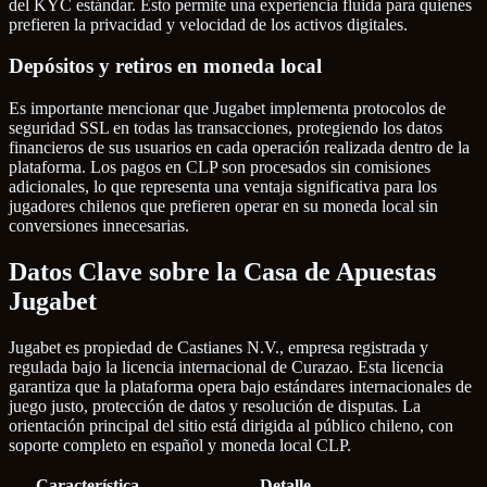
del KYC estándar. Esto permite una experiencia fluida para quienes
prefieren la privacidad y velocidad de los activos digitales.
Depósitos y retiros en moneda local
Es importante mencionar que Jugabet implementa protocolos de
seguridad SSL en todas las transacciones, protegiendo los datos
financieros de sus usuarios en cada operación realizada dentro de la
plataforma. Los pagos en CLP son procesados sin comisiones
adicionales, lo que representa una ventaja significativa para los
jugadores chilenos que prefieren operar en su moneda local sin
conversiones innecesarias.
Datos Clave sobre la Casa de Apuestas
Jugabet
Jugabet es propiedad de Castianes N.V., empresa registrada y
regulada bajo la licencia internacional de Curazao. Esta licencia
garantiza que la plataforma opera bajo estándares internacionales de
juego justo, protección de datos y resolución de disputas. La
orientación principal del sitio está dirigida al público chileno, con
soporte completo en español y moneda local CLP.
Característica
Detalle