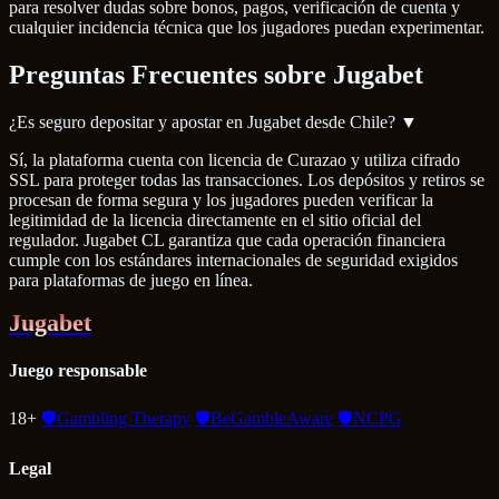
para resolver dudas sobre bonos, pagos, verificación de cuenta y
cualquier incidencia técnica que los jugadores puedan experimentar.
Preguntas Frecuentes sobre Jugabet
¿Es seguro depositar y apostar en Jugabet desde Chile?
▼
Sí, la plataforma cuenta con licencia de Curazao y utiliza cifrado
SSL para proteger todas las transacciones. Los depósitos y retiros se
procesan de forma segura y los jugadores pueden verificar la
legitimidad de la licencia directamente en el sitio oficial del
regulador. Jugabet CL garantiza que cada operación financiera
cumple con los estándares internacionales de seguridad exigidos
para plataformas de juego en línea.
Jugabet
Juego responsable
18+
🛡️
Gambling Therapy
🛡️
BeGambleAware
🛡️
NCPG
Legal