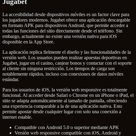
Jugabet
La accesibilidad desde dispositivos móviles es un factor clave para
los jugadores modernos. Jugabet ofrece una aplicación descargable
en formato APK para dispositivos Android, que permite acceder a
todas las funciones del sitio directamente desde el teléfono. Sin
embargo, actualmente no existe una versión nativa para iOS
disponible en la App Store.
La aplicación replica fielmente el diseño y las funcionalidades de la
versión web. Los usuarios pueden realizar apuestas deportivas en
Jugabet, jugar en el casino, canjear bonos y contactar con el soporte
al cliente sin ninguna restricción. Los tiempos de carga son
notablemente rápidos, incluso con conexiones de datos móviles
estándar.
Para los usuarios de iOS, la versión web responsive es totalmente
funcional. Al acceder desde Safari o Chrome en un iPhone o iPad, el
sitio se adapta automáticamente al tamaño de pantalla, ofreciendo
una experiencia comparable a la de una aplicación nativa. Esto
permite apostar desde cualquier lugar con solo una conexión a
internet estable.
Compatible con Android 5.0 o superior mediante APK
Versión web responsive compatible con iOS, Android y