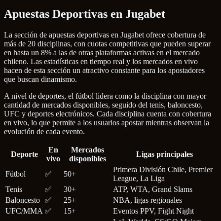
Apuestas Deportivas en Jugabet
La sección de apuestas deportivas en Jugabet ofrece cobertura de
más de 20 disciplinas, con cuotas competitivas que pueden superar
en hasta un 8% a las de otras plataformas activas en el mercado
chileno. Las estadísticas en tiempo real y los mercados en vivo
hacen de esta sección un atractivo constante para los apostadores
que buscan dinamismo.
A nivel de deportes, el fútbol lidera como la disciplina con mayor
cantidad de mercados disponibles, seguido del tenis, baloncesto,
UFC y deportes electrónicos. Cada disciplina cuenta con cobertura
en vivo, lo que permite a los usuarios apostar mientras observan la
evolución de cada evento.
En
Mercados
Deporte
Ligas principales
vivo
disponibles
Primera División Chile, Premier
Fútbol
✅
50+
League, La Liga
Tenis
✅
30+
ATP, WTA, Grand Slams
Baloncesto
✅
25+
NBA, ligas regionales
UFC/MMA
✅
15+
Eventos PPV, Fight Night