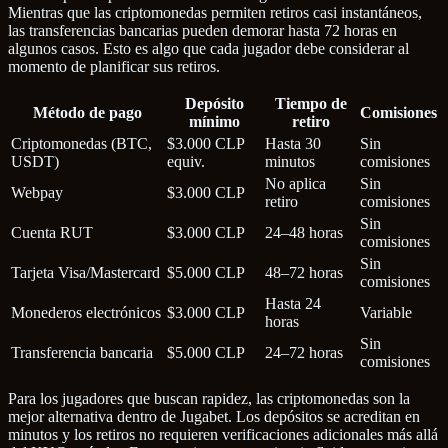
Mientras que las criptomonedas permiten retiros casi instantáneos,
las transferencias bancarias pueden demorar hasta 72 horas en
algunos casos. Esto es algo que cada jugador debe considerar al
momento de planificar sus retiros.
Depósito
Tiempo de
Método de pago
Comisiones
mínimo
retiro
Criptomonedas (BTC,
$3.000 CLP
Hasta 30
Sin
USDT)
equiv.
minutos
comisiones
No aplica
Sin
Webpay
$3.000 CLP
retiro
comisiones
Sin
Cuenta RUT
$3.000 CLP
24–48 horas
comisiones
Sin
Tarjeta Visa/Mastercard
$5.000 CLP
48–72 horas
comisiones
Hasta 24
Monederos electrónicos
$3.000 CLP
Variable
horas
Sin
Transferencia bancaria
$5.000 CLP
24–72 horas
comisiones
Para los jugadores que buscan rapidez, las criptomonedas son la
mejor alternativa dentro de Jugabet. Los depósitos se acreditan en
minutos y los retiros no requieren verificaciones adicionales más allá