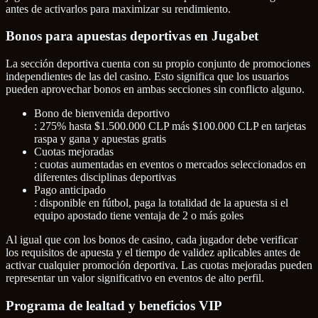
antes de activarlos para maximizar su rendimiento.
Bonos para apuestas deportivas en Jugabet
La sección deportiva cuenta con su propio conjunto de promociones
independientes de las del casino. Esto significa que los usuarios
pueden aprovechar bonos en ambas secciones sin conflicto alguno.
Bono de bienvenida deportivo
: 275% hasta $1.500.000 CLP más $100.000 CLP en tarjetas
raspa y gana y apuestas gratis
Cuotas mejoradas
: cuotas aumentadas en eventos o mercados seleccionados en
diferentes disciplinas deportivas
Pago anticipado
: disponible en fútbol, paga la totalidad de la apuesta si el
equipo apostado tiene ventaja de 2 o más goles
Al igual que con los bonos de casino, cada jugador debe verificar
los requisitos de apuesta y el tiempo de validez aplicables antes de
activar cualquier promoción deportiva. Las cuotas mejoradas pueden
representar un valor significativo en eventos de alto perfil.
Programa de lealtad y beneficios VIP