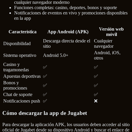
cualquier navegador moderno
Funciones completas: casino, deportes, bonos y soporte
Notificaciones de eventos en vivo y promociones disponibles
en la app
Versión web
Característica
App Android (APK)
móvil
Descarga directa desde el
Cualquier
Disponibilidad
sitio
navegador
Android, iOS,
Sistema operativo
Android 5.0+
otros
Casino y
✅
✅
tragamonedas
Apuestas deportivas
✅
✅
Bonos y
✅
✅
promociones
Chat de soporte
✅
✅
Notificaciones push
✅
❌
Cómo descargar la app de Jugabet
Para descargar la aplicación APK, los usuarios deben acceder al sitio
oficial de Jugabet desde su dispositivo Android y buscar el enlace de