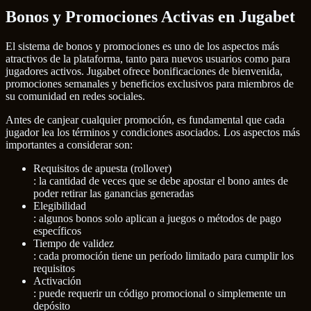
Bonos y Promociones Activas en Jugabet
El sistema de bonos y promociones es uno de los aspectos más
atractivos de la plataforma, tanto para nuevos usuarios como para
jugadores activos. Jugabet ofrece bonificaciones de bienvenida,
promociones semanales y beneficios exclusivos para miembros de
su comunidad en redes sociales.
Antes de canjear cualquier promoción, es fundamental que cada
jugador lea los términos y condiciones asociados. Los aspectos más
importantes a considerar son:
Requisitos de apuesta (rollover)
: la cantidad de veces que se debe apostar el bono antes de
poder retirar las ganancias generadas
Elegibilidad
: algunos bonos solo aplican a juegos o métodos de pago
específicos
Tiempo de validez
: cada promoción tiene un período limitado para cumplir los
requisitos
Activación
: puede requerir un código promocional o simplemente un
depósito