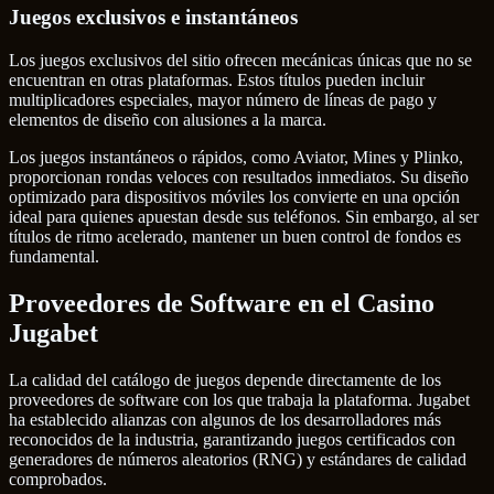
Juegos exclusivos e instantáneos
Los juegos exclusivos del sitio ofrecen mecánicas únicas que no se
encuentran en otras plataformas. Estos títulos pueden incluir
multiplicadores especiales, mayor número de líneas de pago y
elementos de diseño con alusiones a la marca.
Los juegos instantáneos o rápidos, como Aviator, Mines y Plinko,
proporcionan rondas veloces con resultados inmediatos. Su diseño
optimizado para dispositivos móviles los convierte en una opción
ideal para quienes apuestan desde sus teléfonos. Sin embargo, al ser
títulos de ritmo acelerado, mantener un buen control de fondos es
fundamental.
Proveedores de Software en el Casino
Jugabet
La calidad del catálogo de juegos depende directamente de los
proveedores de software con los que trabaja la plataforma. Jugabet
ha establecido alianzas con algunos de los desarrolladores más
reconocidos de la industria, garantizando juegos certificados con
generadores de números aleatorios (RNG) y estándares de calidad
comprobados.