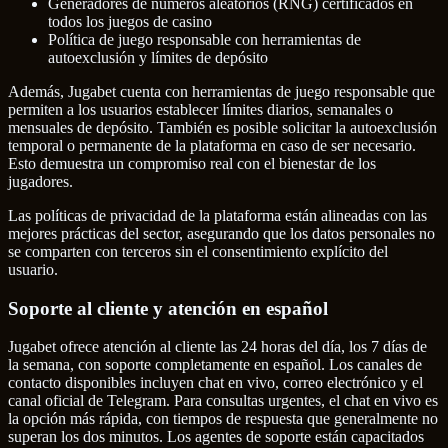
Generadores de números aleatorios (RNG) certificados en
todos los juegos de casino
Política de juego responsable con herramientas de
autoexclusión y límites de depósito
Además, Jugabet cuenta con herramientas de juego responsable que
permiten a los usuarios establecer límites diarios, semanales o
mensuales de depósito. También es posible solicitar la autoexclusión
temporal o permanente de la plataforma en caso de ser necesario.
Esto demuestra un compromiso real con el bienestar de los
jugadores.
Las políticas de privacidad de la plataforma están alineadas con las
mejores prácticas del sector, asegurando que los datos personales no
se comparten con terceros sin el consentimiento explícito del
usuario.
Soporte al cliente y atención en español
Jugabet ofrece atención al cliente las 24 horas del día, los 7 días de
la semana, con soporte completamente en español. Los canales de
contacto disponibles incluyen chat en vivo, correo electrónico y el
canal oficial de Telegram. Para consultas urgentes, el chat en vivo es
la opción más rápida, con tiempos de respuesta que generalmente no
superan los dos minutos. Los agentes de soporte están capacitados