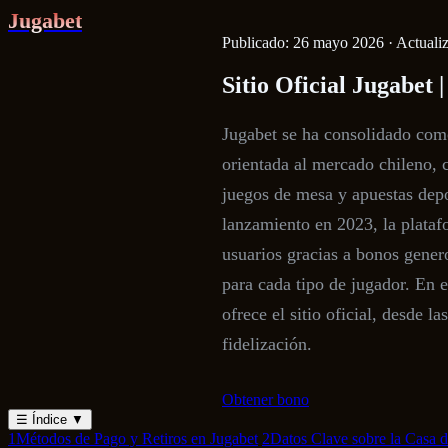
Jugabet
Publicado: 26 mayo 2026
·
Actuali
Sitio Oficial Jugabet 
Jugabet se ha consolidado como
orientada al mercado chileno,
juegos de mesa y apuestas dep
lanzamiento en 2023, la plataf
usuarios gracias a bonos gener
para cada tipo de jugador. En 
ofrece el sitio oficial, desde l
fidelización.
Obtener bono
☰
Índice
▼
1
Métodos de Pago y Retiros en Jugabet
2
Datos Clave sobre la Casa 