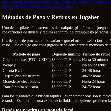
6
Proveedores de Software en el Casino Jugabet
7
Bonos y Promocione
Oficial
11
Preguntas Frecuentes sobre Jugabet
Métodos de Pago y Retiros en Jugabet
Uno de los pilares fundamentales de cualquier plataforma de juego en lí
conversiones de divisas y facilita el control del presupuesto personal
Los tiempos de procesamiento varían según el método seleccionado. Mi
casos. Esto es algo que cada jugador debe considerar al momento de pla
Método de pago
Depósito mínimo
Tiempo de retiro
Criptomonedas (BTC, USDT)
$3.000 CLP equiv.
Hasta 30 minutos
Webpay
$3.000 CLP
No aplica retiro
Cuenta RUT
$3.000 CLP
24–48 horas
Tarjeta Visa/Mastercard
$5.000 CLP
48–72 horas
Monederos electrónicos
$3.000 CLP
Hasta 24 horas
Transferencia bancaria
$5.000 CLP
24–72 horas
Para los jugadores que buscan rapidez, las criptomonedas son la mejor
estándar. Esto permite una experiencia fluida para quienes prefieren la
Depósitos y retiros en moneda local