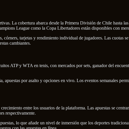
eportivas. La cobertura abarca desde la Primera División de Chile hasta 
 Champions League como la Copa Libertadores están disponibles con mer
 córners, tarjetas y rendimiento individual de jugadores. Las cuotas se 
estas cambiantes.
rcuitos ATP y WTA en tenis, con mercados por sets, ganador del encuentr
 apuestas por asalto y opciones en vivo. Los eventos semanales permit
crecimiento entre los usuarios de la plataforma. Las apuestas se cent
ors respectivamente.
apuestas, lo que añade un nivel de inmersión que los deportes tradiciona
uegos con las apuestas en línea.