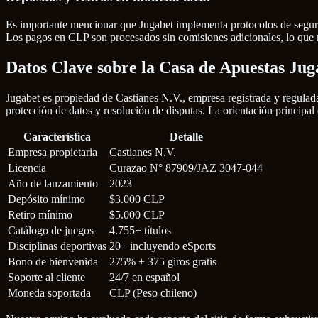
Es importante mencionar que Jugabet implementa protocolos de segurid
Los pagos en CLP son procesados sin comisiones adicionales, lo que re
Datos Clave sobre la Casa de Apuestas Jug
Jugabet es propiedad de Castianes N.V., empresa registrada y regulada 
protección de datos y resolución de disputas. La orientación principal
Característica
Detalle
Empresa propietaria
Castianes N.V.
Licencia
Curazao N° 87909/JAZ 3047-044
Año de lanzamiento
2023
Depósito mínimo
$3.000 CLP
Retiro mínimo
$5.000 CLP
Catálogo de juegos
4.755+ títulos
Disciplinas deportivas
20+ incluyendo eSports
Bono de bienvenida
275% + 375 giros gratis
Soporte al cliente
24/7 en español
Moneda soportada
CLP (Peso chileno)