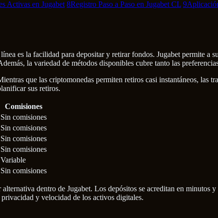
s Activas en Jugabet
8
Registro Paso a Paso en Jugabet CL
9
Aplicació
nea es la facilidad para depositar y retirar fondos. Jugabet permite a s
. Además, la variedad de métodos disponibles cubre tanto las preferenci
entras que las criptomonedas permiten retiros casi instantáneos, las t
nificar sus retiros.
Comisiones
Sin comisiones
Sin comisiones
Sin comisiones
Sin comisiones
Variable
Sin comisiones
 alternativa dentro de Jugabet. Los depósitos se acreditan en minutos y 
 privacidad y velocidad de los activos digitales.