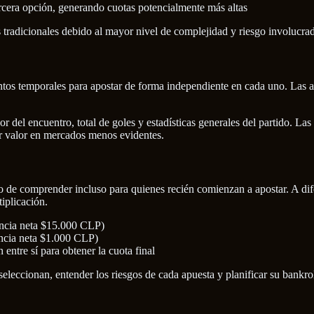
ercera opción, generando cuotas potencialmente más altas
 tradicionales debido al mayor nivel de complejidad y riesgo involucra
mentos temporales para apostar de forma independiente en cada uno. Las
dor del encuentro, total de goles y estadísticas generales del partido. 
ar valor en mercados menos evidentes.
lo de comprender incluso para quienes recién comienzan a apostar. A dife
iplicación.
ncia neta $15.000 CLP)
ncia neta $1.000 CLP)
entre sí para obtener la cuota final
seleccionan, entender los riesgos de cada apuesta y planificar su bankro