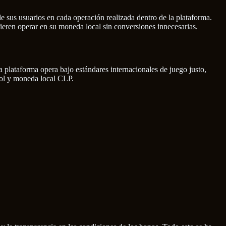
 sus usuarios en cada operación realizada dentro de la plataforma.
ieren operar en su moneda local sin conversiones innecesarias.
a plataforma opera bajo estándares internacionales de juego justo,
añol y moneda local CLP.