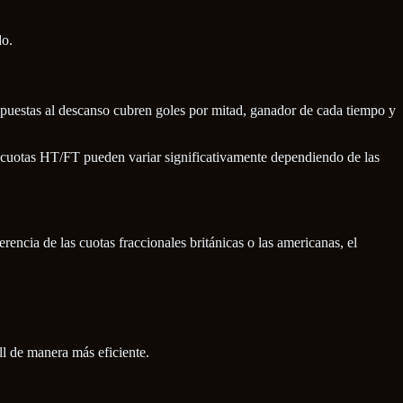
do.
 apuestas al descanso cubren goles por mitad, ganador de cada tiempo y
Las cuotas HT/FT pueden variar significativamente dependiendo de las
rencia de las cuotas fraccionales británicas o las americanas, el
ll de manera más eficiente.