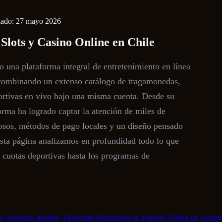
zado: 27 mayo 2026
| Slots y Casino Online en Chile
 una plataforma integral de entretenimiento en línea
 combinando un extenso catálogo de tragamonedas,
ortivas en vivo bajo una misma cuenta. Desde su
orma ha logrado captar la atención de miles de
osos, métodos de pago locales y un diseño pensado
esta página analizamos en profundidad todo lo que
as cuotas deportivas hasta los programas de
de Apuestas Jugabet
3
Apuestas Deportivas en Jugabet
4
Tipos de Apuest