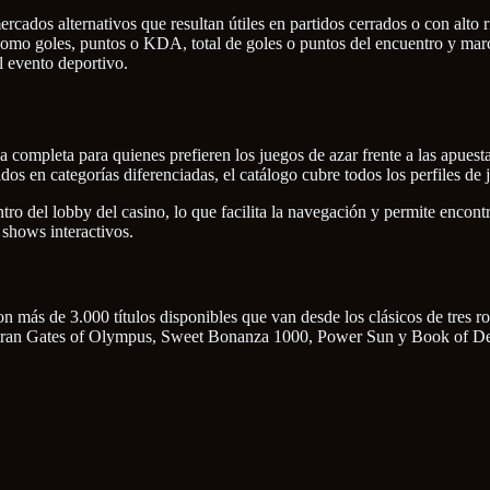
rcados alternativos que resultan útiles en partidos cerrados o con alto 
como goles, puntos o KDA, total de goles o puntos del encuentro y marc
l evento deportivo.
va completa para quienes prefieren los juegos de azar frente a las apue
dos en categorías diferenciadas, el catálogo cubre todos los perfiles de 
ro del lobby del casino, lo que facilita la navegación y permite encontra
 shows interactivos.
n más de 3.000 títulos disponibles que van desde los clásicos de tres 
cuentran Gates of Olympus, Sweet Bonanza 1000, Power Sun y Book of D