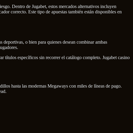
riesgo. Dentro de Jugabet, estos mercados alternativos incluyen
ador correcto. Este tipo de apuestas también están disponibles en
stas deportivas, o bien para quienes desean combinar ambas
jugadores.
r títulos específicos sin recorrer el catálogo completo. Jugabet casino
rodillos hasta las modernas Megaways con miles de líneas de pago.
ead.