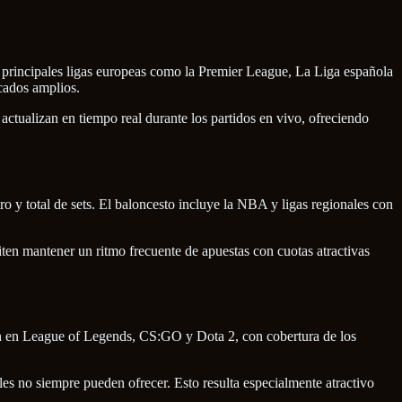
las principales ligas europeas como la Premier League, La Liga española
cados amplios.
actualizan en tiempo real durante los partidos en vivo, ofreciendo
o y total de sets. El baloncesto incluye la NBA y ligas regionales con
en mantener un ritmo frecuente de apuestas con cuotas atractivas
ran en League of Legends, CS:GO y Dota 2, con cobertura de los
les no siempre pueden ofrecer. Esto resulta especialmente atractivo