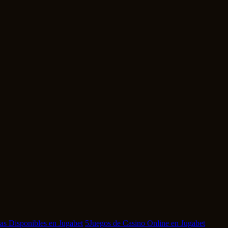
as Disponibles en Jugabet
5
Juegos de Casino Online en Jugabet